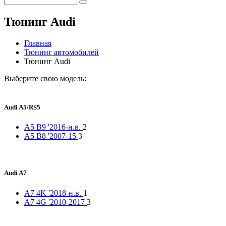
Тюнинг Audi
Главная
Тюнинг автомобилей
Тюнинг Audi
Выберите свою модель:
Audi A5/RS5
A5 B9 '2016-н.в.
2
A5 B8 '2007-15
3
Audi A7
A7 4K '2018-н.в.
1
A7 4G '2010-2017
3