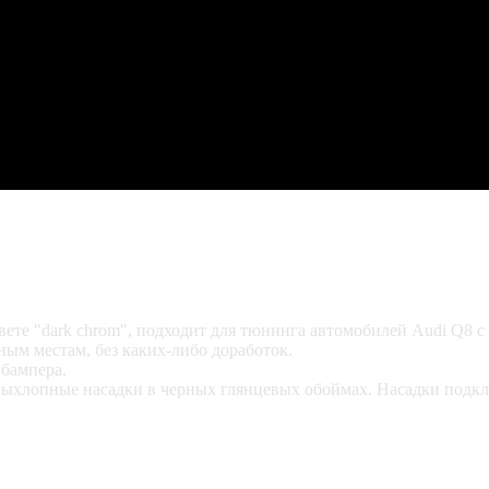
ете "dark chrom", подходит для тюнинга автомобилей Audi Q8 с
ым местам, без каких-либо доработок.
 бампера.
ыхлопные насадки в черных глянцевых обоймах. Насадки подкл