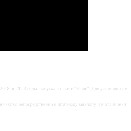
 2018 по
2023 годы выпуска в пакете "S-line". Для установки не
ючаются непосредственно к штатному выхлопу и в отличие от