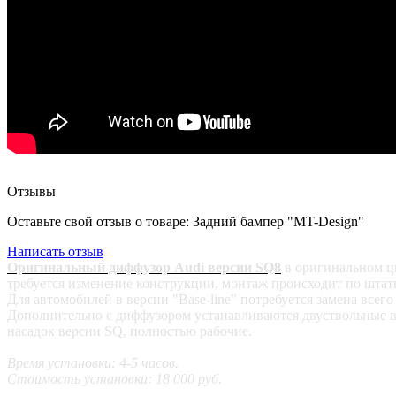
Отзывы
Оставьте свой отзыв о товаре: Задний бампер "MT-Design"
Написать отзыв
Оригинальный диффузор Audi версии SQ8
в оригинальном цв
требуется изменение конструкции, монтаж происходит по штатн
Для автомобилей в версии "Base-line" потребуется замена всего
Дополнительно с диффузором устанавливаются двуствольные в
насадок версии SQ, полностью рабочие.
Время установки: 4-5 часов.
Стоимость установки: 18 000 руб.