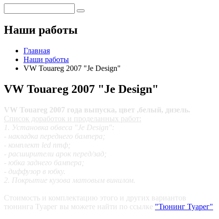
Наши работы
Главная
Наши работы
VW Touareg 2007 "Je Design"
VW Touareg 2007 "Je Design"
VW Touareg 2007 года выпуска, цвет ,белый, дизель.
Список доработок и проделанных работ:
1. Установка обвеса "Je Design":
- накладка переднего бампера;
- комплект led птф;
- расширители арок перед/зад;
- юбка заднего бампера;
- диффузор в юбку.
2. Покрытие кузова матовым винилом.
Стоимость и комплектацию этого и других вариантов
тюнинга Туарег
вы можете найти по ссылке
"Тюнинг Туарег"